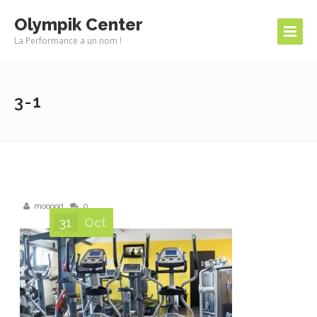
Olympik Center
La Performance a un nom !
3-1
mooood
0
31
Oct